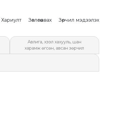
, Хариулт
Зөвлөгөө авах
Зөрчил мэдээлэх
Авлига, хээл хахууль, шан
харамж өгсөн, авсан зөрчил